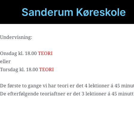
Gå
Sanderum Køreskole
til
indholdet
Undervisning:
Onsdag kl. 18.00
TEORI
eller
Torsdag kl. 18.00
TEORI
De første to gange vi har teori er det 4 lektioner á 45 minut
De efterfølgende teoriaftner er det 3 lektioner á 45 minutte